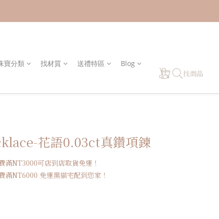
y 珠寶分類
找材質
送禮特區
Blog
找商品
cklace-花語0.03ct真鑽項鍊
費滿NT3000可店到店取貨免運！
滿NT6000 免運黑貓宅配到您家！