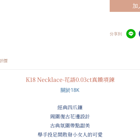
加
分享到
評價
K18 Necklace-花語0.03ct真鑽項鍊
關於18K
經典四爪鑲
周圍復古花邊設計
古典氛圍帶點甜美
舉手投足間散發小女人的可愛