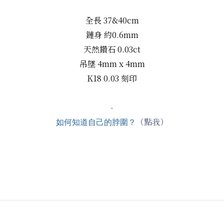
全長 37&40cm
鏈身 約0.6mm
天然鑽石
0.03ct
吊墜 4mm x 4mm
K18 0.03 刻印
-
（點我）
如何知道自己的脖圍？