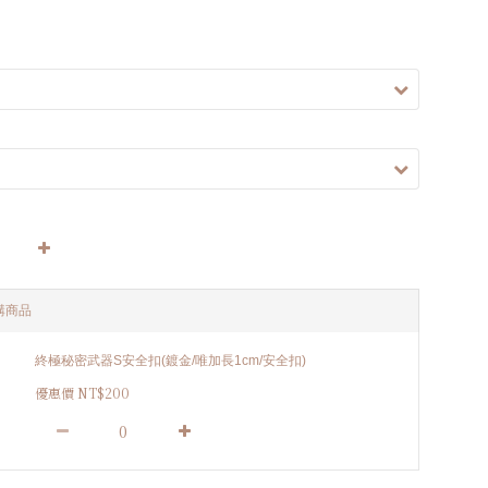
購商品
終極秘密武器S安全扣(鍍金/唯加長1cm/安全扣)
優惠價 NT$200