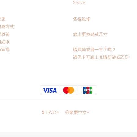
Serve
問題
售後維修
服務方式
貨政策
線上更換鏈戒尺寸
與細則
騙宣導
購買鏈戒滿一年了嗎？
憑保卡可線上兑購新鏈戒乙只
$
TWD
繁體中文