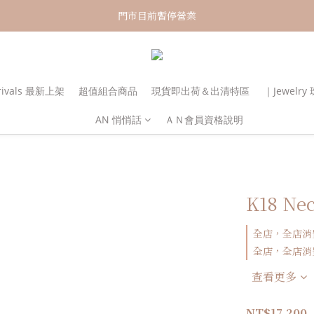
新加入會員！即享有NT150購物金
門市目前暫停營業
新加入會員！即享有NT150購物金
rivals 最新上架
超值組合商品
現貨即出荷＆出清特區
｜Jewelr
AN 悄悄話
ＡＮ會員資格說明
K18 Ne
全店，全店消
全店，全店消費
查看更多
NT$17,200