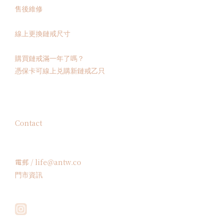
售後維修
線上更換鏈戒尺寸
購買鏈戒滿一年了嗎？
憑保卡可線上兑購新鏈戒乙只
Contact
電郵 / life＠antw.co
門市資訊