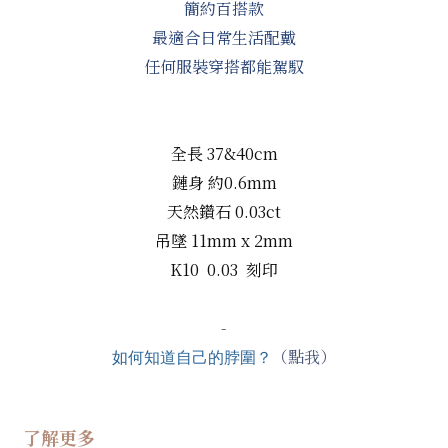
簡約百搭款
最適合日常生活配戴
任何服裝穿搭都能駕馭
全長 37&40cm
鏈身 約0.6mm
天然鑽石 0.03ct
吊墜 11
mm x 2mm
K10 0.03 刻印
-
（點我）
如何知道自己的脖圍？
了解更多