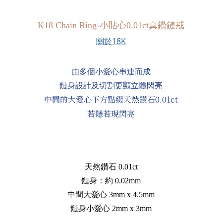
K18 Chain Ring
-小貼心0.01ct真鑽鏈戒
關於18K
由多個小愛心串連而成
鏈身設計及切割更顯立體閃亮
中間的大愛心下方點綴天然鑽石0.01ct
若隱若現閃亮
天然鑽石 0.01ct
鏈身：約 0.02mm
中間大愛心 3mm x 4.5mm
鏈身小愛心 2mm x 3mm