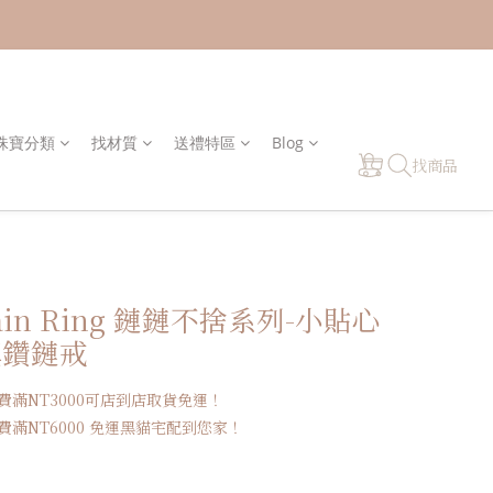
y 珠寶分類
找材質
送禮特區
Blog
找商品
hain Ring 鏈鏈不捨系列-小貼心
t真鑽鏈戒
費滿NT3000可店到店取貨免運！
滿NT6000 免運黑貓宅配到您家！