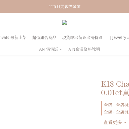
新加入會員！即享有NT150購物金
門市目前暫停營業
新加入會員！即享有NT150購物金
rivals 最新上架
超值組合商品
現貨即出荷＆出清特區
｜Jewelr
AN 悄悄話
ＡＮ會員資格說明
K18 C
0.01c
全店，全店消
全店，全店消費
查看更多