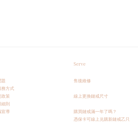
Serve
問題
售後維修
服務方式
貨政策
線上更換鏈戒尺寸
與細則
騙宣導
購買鏈戒滿一年了嗎？
憑保卡可線上兑購新鏈戒乙只