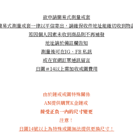
欲申請簡易式測量戒套
簡易式測量戒套
一律以平信寄出，請確保收件地址能確切收到物
若因個人因素未收到商品則不再補發
地址請於備註欄告知
測量後可在IG、FB
私訊
或在官網訂單通訊留言
日圍＃14以上需加收戒圍費用
由於鏈戒戒圍特殊關係
AN提供購買K金鏈戒
接受正負一內的尺寸變更
注意！
日圍14號以上為特殊戒圍無法提供更換尺寸！