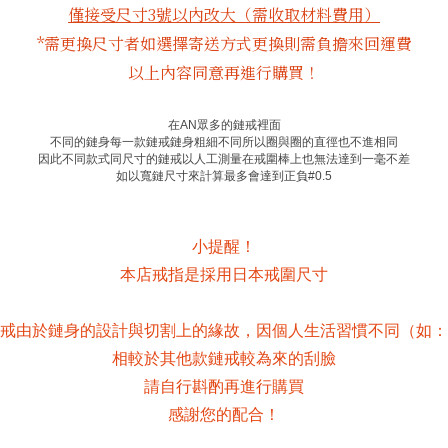
僅接受尺寸3號以內改大（需收取材料費用）
*需更換尺寸者如選擇寄送方式更換則需負擔來回運費
以上內容同意再進行購買！
在
AN
眾多的鏈戒裡面
不同的鏈身每一款鏈戒鏈身粗細不同所以圈與圈的直徑也不進相同
因此不同款式同尺寸的鏈戒以人工測量在戒圍棒上也無法達到一毫不差
如以寬鏈尺寸來計算最多會達到正負
#0.5
小提醒！
本店戒指是採用日本戒圍尺寸
戒由於鏈身的設計與切割上的緣故，因個人生活習慣不同（如：
相較於其他款鏈戒較為來的刮臉
請自行斟酌再進行購買
感謝您的配合！