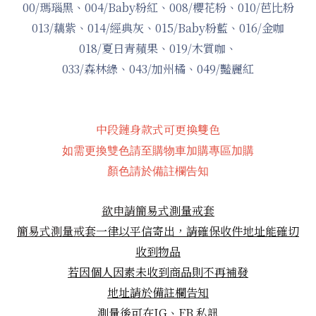
00/瑪瑙黑、004/Baby粉紅、008/櫻花粉、
010/芭比粉
013/藕紫、014/經典灰、
015/Baby粉藍、016/金咖
018/夏日青蘋果、019/木質咖、
033/森林綠、
043/加州橘
、
049/豔麗紅
中段鏈身款式可更換雙色
如需更換雙色請至購物車加購專區加購
顏色請於備註欄告知
欲申請簡易式測量戒套
簡易式測量戒套
一律以平信寄出，請確保收件地址能確切
收到物品
若因個人因素未收到商品則不再補發
地址請於備註欄告知
測量後可在IG、FB
私訊