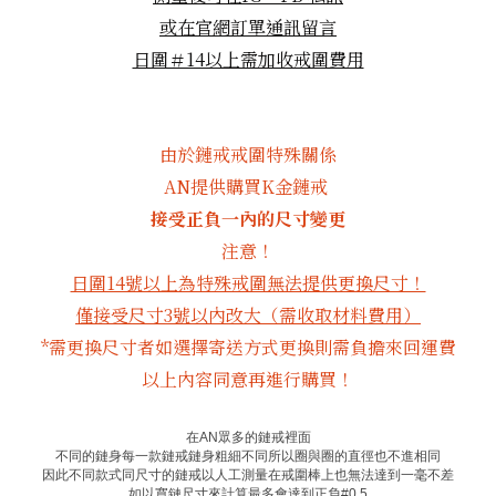
或在官網訂單通訊留言
日圍＃14以上需加收戒圍費用
由於鏈戒戒圍特殊關係
AN提供購買K金鏈戒
接受正負一內的尺寸變更
注意！
日圍14號以上為特殊戒圍無法提供更換尺寸！
僅接受尺寸3號以內改大（需收取材料費用）
*需更換尺寸者如選擇寄送方式更換則需負擔來回運費
以上內容同意再進行購買！
在
AN
眾多的鏈戒裡面
不同的鏈身每一款鏈戒鏈身粗細不同所以圈與圈的直徑也不進相同
因此不同款式同尺寸的鏈戒以人工測量在戒圍棒上也無法達到一毫不差
如以寬鏈尺寸來計算最多會達到正負
#0.5