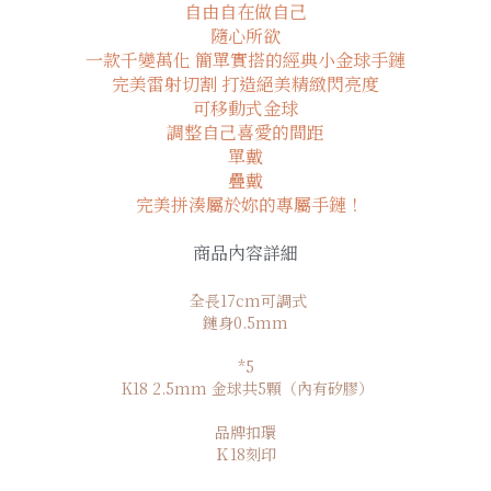
自由自在做自己
隨心所欲
一款千變萬化 簡單實搭的經典小金球手鏈
完美雷射切割 打造絕美精緻閃亮度
可移動式金球
調整自己喜愛的間距
單戴
疊戴
完美拼湊屬於妳的專屬手鏈！
商品內容詳細
全長17cm可調式
鏈身0.5mm
*5
K18 2.5mm 金球共5顆（內有矽膠）
品牌扣環
Ｋ18刻印