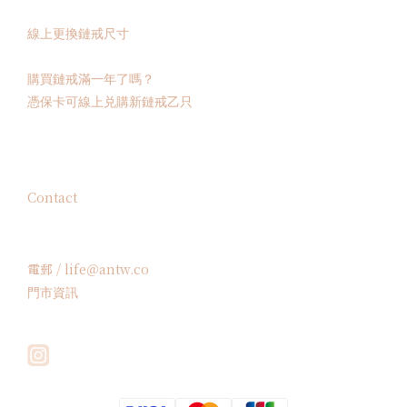
線上更換鏈戒尺寸
購買鏈戒滿一年了嗎？
憑保卡可線上兑購新鏈戒乙只
Contact
電郵 / life＠antw.co
門市資訊