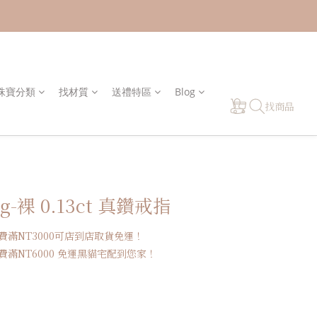
y 珠寶分類
找材質
送禮特區
Blog
找商品
ng-裸 0.13ct 真鑽戒指
費滿NT3000可店到店取貨免運！
滿NT6000 免運黑貓宅配到您家！