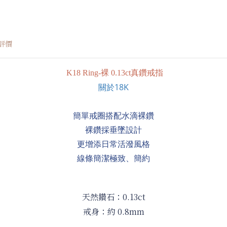
評價
K18 Ring-裸 0.13ct真鑽戒指
關於18K
簡單戒圈搭配水滴裸鑽
裸鑽採垂墜設計
更增添日常活潑風格
線條簡潔極致、簡約
天然鑽石：
0.13ct
戒身：約 0.8mm