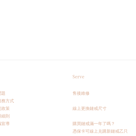
Serve
問題
售後維修
服務方式
貨政策
線上更換鏈戒尺寸
與細則
騙宣導
購買鏈戒滿一年了嗎？
憑保卡可線上兑購新鏈戒乙只