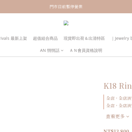
新加入會員！即享有NT150購物金
門市目前暫停營業
新加入會員！即享有NT150購物金
rivals 最新上架
超值組合商品
現貨即出荷＆出清特區
｜Jewelr
AN 悄悄話
ＡＮ會員資格說明
K18 Ri
全店，全店消
全店，全店消費
查看更多
NT$13,800