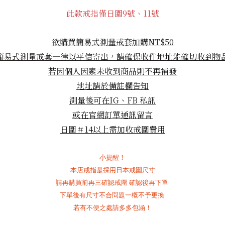
此款戒指僅日圍9號、11號
欲購買簡易式測量戒套加購NT$50
簡易式測量戒套
一律以平信寄出，請確保收件地址能確切收到物
若因個人因素未收到商品則不再補發
地址請於備註欄告知
測量後可在IG、FB
私訊
或在官網訂單通訊留言
日圍＃14以上需加收戒圍費用
小提醒！
本店戒指是採用日本戒圍尺寸
請再購買前再三確認戒圍
確認後再下單
下單後有尺寸不合問題一概不予更換
若有不便之處請多多包涵！