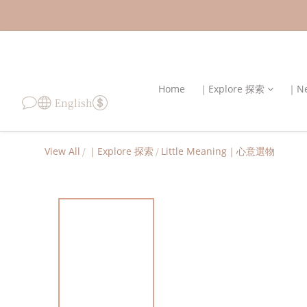
Home
｜Explore 探索
｜Ne
English
View All
/
｜Explore 探索
/
Little Meaning｜心意選物