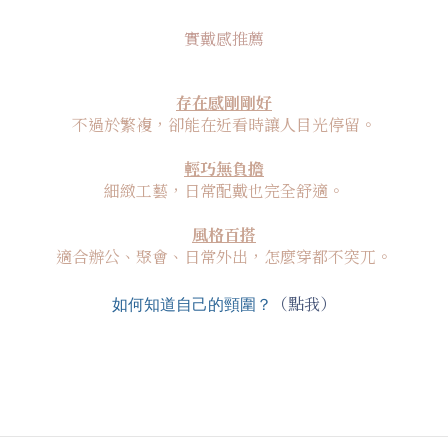
實戴感推薦
存在感剛剛好
不過於繁複，卻能在近看時讓人目光停留。
輕巧無負擔
細緻工藝，日常配戴也完全舒適。
風格百搭
適合辦公、聚會、日常外出，怎麼穿都不突兀。
（點我）
如何知道自己的頸圍？