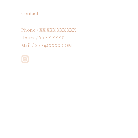
Contact
Phone / XX-XXX-XXX-XXX
Hours / XXXX-XXXX
Mail / XXX@XXXX.COM