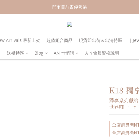
新加入會員！即享有NT150購物金
門市目前暫停營業
新加入會員！即享有NT150購物金
w Arrivals 最新上架
超值組合商品
現貨即出荷＆出清特區
｜Je
送禮特區
Blog
AN 悄悄話
ＡＮ會員資格說明
K18 獨享
獨享系列獻給
世界唯一一件
全店消費滿NT3
全店消費滿NT6