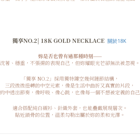
獨享NO.2| 18K GOLD NECKLACE
關於18K
妳是否也曾有過那種時刻——
沈著、穩重，不張揚的表現自己，但妳耀眼光芒卻無法被忽視。
「獨享 NO.2」採用獨特鏤空幾何鏈節結構，
三段微微扭轉的中空元素，像是生活中曲折又真實的片段，
約中透出節奏，像呼吸、像心跳，也像每一個不想被定義的自己
適合搭配純白襯衫、針織外套，也能疊戴展現層次。
貼近鎖骨的位置，溫柔勾勒出屬於妳的柔和光澤。