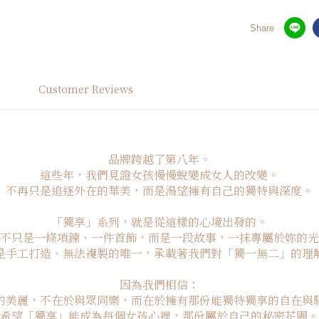
Share
Customer Reviews
品牌跨越了第八年。
這些年，我們見證女孩慢慢蛻變成女人的改變。
不再只是追逐外在的華美，而是渴望擁有自己的獨特與深度。
「獨享」系列，就是從這樣的心境出發的。
不只是一條項鍊、一件首飾，而是一段故事，一抹專屬於
妳的光
是手工打造、無法複製的唯一，承載著我們對「獨一無二」的理
因為我們相信：
的美麗，不在於與眾同樂，而在於擁有那份能獨特獨享的自在與
希望「獨享」能成為每個女孩心裡，那份屬於自己的秘密花園。