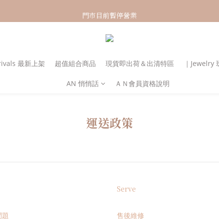
新加入會員！即享有NT150購物金
門市目前暫停營業
新加入會員！即享有NT150購物金
rivals 最新上架
超值組合商品
現貨即出荷＆出清特區
｜Jewelr
AN 悄悄話
ＡＮ會員資格說明
運送政策
Serve
問題
售後維修