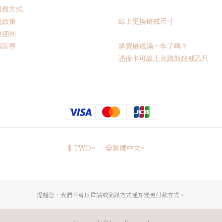
服務方式
貨政策
線上更換鏈戒尺寸
與細則
騙宣導
購買鏈戒滿一年了嗎？
憑保卡可線上兑購新鏈戒乙只
$
TWD
繁體中文
提醒您，我們不會以電話或簡訊方式通知變更付款方式。