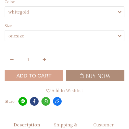
Color
Size
BUY NOW
ADD TO CART
Add to Wishlist
Share
Description
Shipping &
Customer