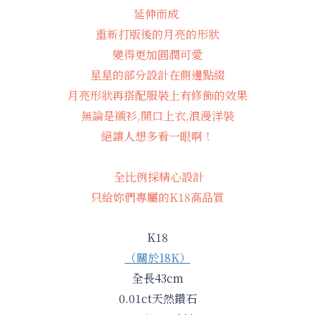
延伸而成
重新打版後的
月亮的形狀
變得更加圓潤可愛
星星的部分設計在側邊點綴
月亮形狀再搭配服裝上有修飾的效果
無論是襯衫,開口上衣,浪漫洋裝
絕讓人想多看一眼啊！
全比例採精心設計
只給妳們專屬的K18高品質
K18
（
關於18K）
全長43cm
0.01ct天然鑽石