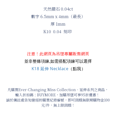
天然鑽石 0.04ct
數字 6.5mm x 4mm（最長）
厚 1mm
K10 0.04 刻印
注意！此網頁為吊墜專屬販售網頁
並非整條項鍊,如需搭配項鍊可以選擇
K18 延伸 Necklace
（點我）
凡購買Ever-Changing Miss Collection、延伸系列之商品，
輸入折扣碼：BUYMORE，加購吊墜可享95折優惠！
請於備註處告知曾經的購買紀錄編號，即可回饋無限期購物金100
元/件，無上限回饋！