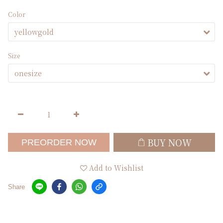
Color
Size
BUY NOW
PREORDER NOW
Add to Wishlist
Share