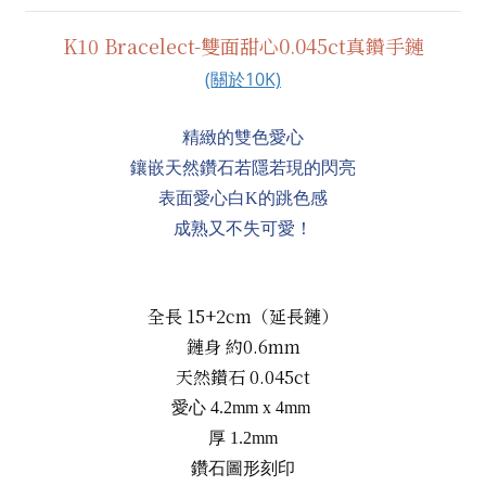
K10 Bracelect-雙面甜心0.045ct真鑽
手鏈
(關於10K)
精緻的雙色愛心
鑲嵌天然鑽石若隱若現的閃亮
表面愛心白K的跳色感
成熟又不失可愛！
全長 15+2cm（延長鏈）
鏈身 約0.6mm
天然鑽石 0.045ct
愛心 4.2mm x 4mm
厚 1.2mm
鑽石圖形刻印