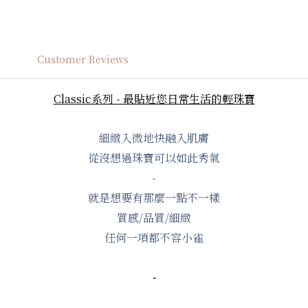
Customer Reviews
Classic系列 - 最貼近您日常生活的輕珠寶
細緻入微地快融入肌膚
從沒想過珠寶可以如此秀氣
-
就是想要有那麼一點不一樣
質感/品質/細緻
任何一項都不容小雀
-