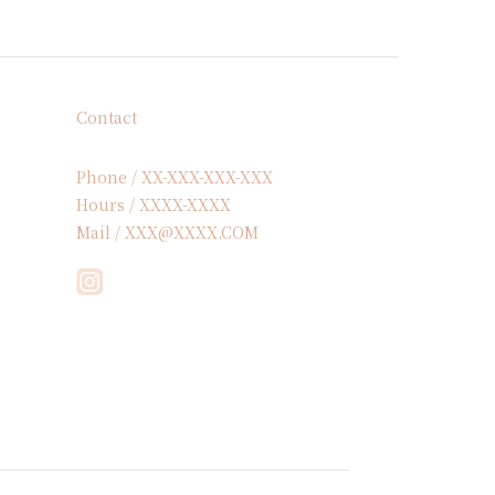
Contact
Phone / XX-XXX-XXX-XXX
Hours / XXXX-XXXX
Mail / XXX@XXXX.COM