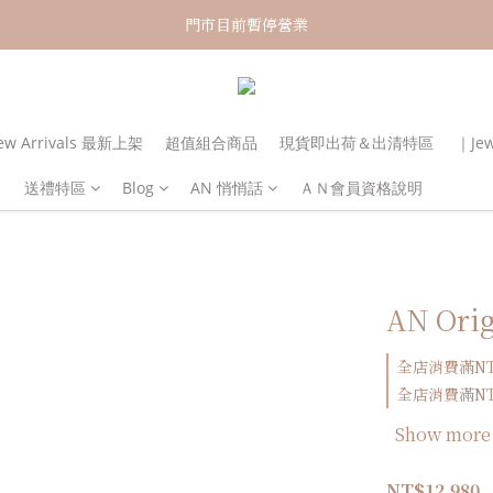
新加入會員！即享有NT150購物金
門市目前暫停營業
新加入會員！即享有NT150購物金
w Arrivals 最新上架
超值組合商品
現貨即出荷＆出清特區
｜Je
送禮特區
Blog
AN 悄悄話
ＡＮ會員資格說明
AN Ori
全店消費滿NT3
全店消費滿NT6
Show more
NT$12,980