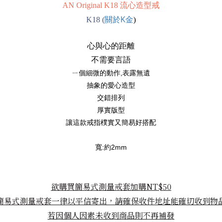
AN Original K18 流心造型戒
關於K金
K18
(
)
心與心的距離
不需要言語
ㄧ個細微的動作,表露無遺
抽象的愛心造型
交錯排列
厚實版型
讓這款戒指樸實又簡易好搭配
寬:約2mm
欲購買簡易式測量戒套加購NT$50
簡易式測量戒套
一律以平信寄出，請確保收件地址能確切收到物
若因個人因素未收到商品則不再補發