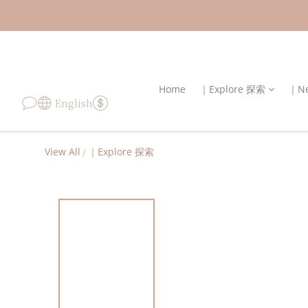
Home
｜Explore 探索
｜Ne
English
View All
/
｜Explore 探索