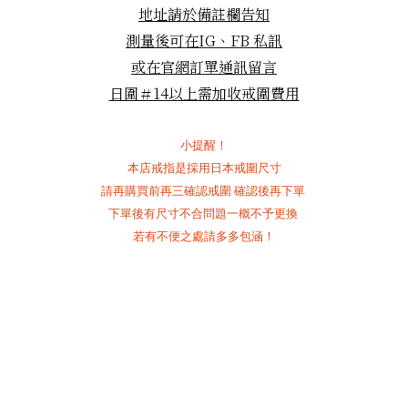
地址請於備註欄告知
測量後可在IG、FB
私訊
或在官網訂單通訊留言
日圍＃14以上需加收戒圍費用
小提醒！
本店戒指是採用日本戒圍尺寸
請再購買前再三確認戒圍
確認後再下單
下單後有尺寸不合問題一概不予更換
若有不便之處請多多包涵！