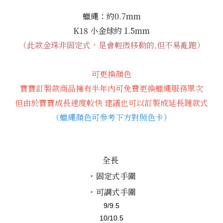
蠟繩：約0.7mm
K18 小金球約 1.5mm
（此款金珠非固定式，是會輕微移動的,但不易亂跑）
可更換顏色
寶寶訂製款商品擁有半年內可免費更換蠟繩服務單次
但由於寶寶成長速度較快 建議也可以訂製成延長鏈款式
（蠟繩顏色可參考下方對照色卡）
全長
・
固定式手圍
・
可調式
手圍
9/9.5
10/10.5