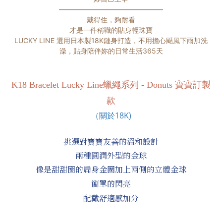
———————————————
戴得住，夠耐看
才是一件稱職的貼身輕珠寶
LUCKY LINE 選用日本製18K
鏈身打造，不用擔心颳風下雨加洗
澡，貼身陪伴妳的日常生活365天
K18
Bracelet
Lucky Line蠟繩系列
-
Donuts 寶寶訂製
款
（
關於18K
)
挑選對寶寶友善的溫和設計
兩種圓潤外型的金球
像是甜甜圈的扁身金圈加上兩側的立體金球
簡單的閃亮
配戴舒適感加分