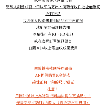
簡易式測量戒套
一律以平信寄出，請確保收件地址能確切
收到物品
若因個人因素未收到商品則不再補發
地址請於備註欄告知
測量後可在IG、FB
私訊
或在官網訂單通訊留言
日圍＃14以上需加收戒圍費用
由於鏈戒戒圍特殊關係
AN提供購買K金鏈戒
接受正負一內的尺寸變更
注意！
日圍14號以上為特殊戒圍無法提供更換尺寸！
僅接受尺寸3號以內改大（需收取材料費用）