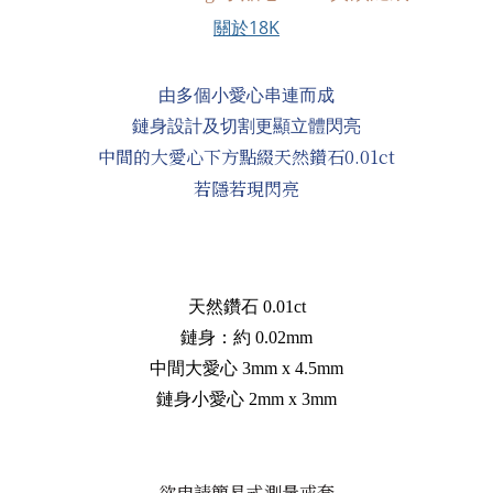
關於18K
由多個小愛心串連而成
鏈身設計及切割更顯立體閃亮
中間的大愛心下方點綴天然鑽石0.01ct
若隱若現閃亮
天然鑽石 0.01ct
鏈身：約 0.02mm
中間大愛心 3mm x 4.5mm
鏈身小愛心 2mm x 3mm
欲申請簡易式測量戒套