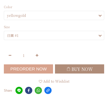
Color
Size
BUY NOW
PREORDER NOW
Add to Wishlist
Share