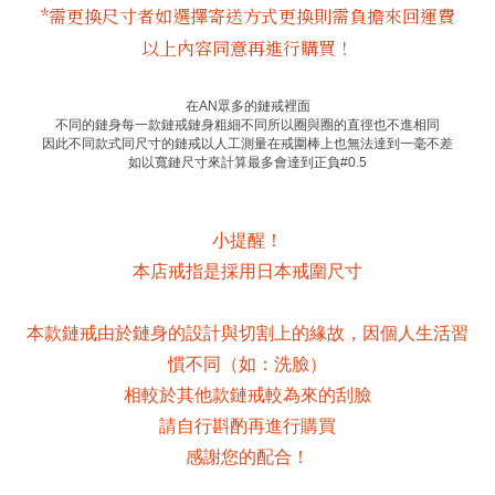
*需更換尺寸者如選擇寄送方式更換則需負擔來回運費
以上內容同意再進行購買！
在
AN
眾多的鏈戒裡面
不同的鏈身每一款鏈戒鏈身粗細不同所以圈與圈的直徑也不進相同
因此不同款式同尺寸的鏈戒以人工測量在戒圍棒上也無法達到一毫不差
如以寬鏈尺寸來計算最多會達到正負
#0.5
小提醒！
本店戒指是採用日本戒圍尺寸
本款鏈戒由於鏈身的設計與切割上的緣故，因個人生活習
慣不同（如：洗臉）
相較於其他款鏈戒較為來的刮臉
請自行斟酌再進行購買
感謝您的配合！