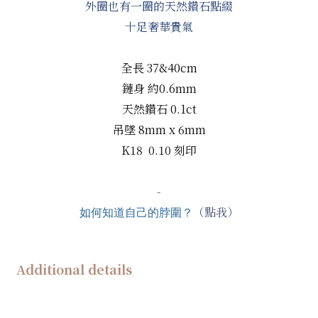
外圈也有一圈的天然鑽石點綴
十足奢華貴氣
全長 37&40cm
鏈身 約0.6mm
天然鑽石
0.1ct
吊墜 8mm x 6mm
K18 0.10 刻印
-
（點我）
如何知道自己的脖圍？
Additional details