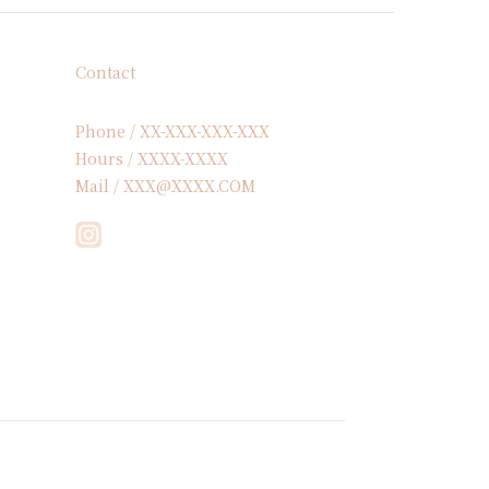
Contact
Phone / XX-XXX-XXX-XXX
Hours / XXXX-XXXX
Mail / XXX@XXXX.COM