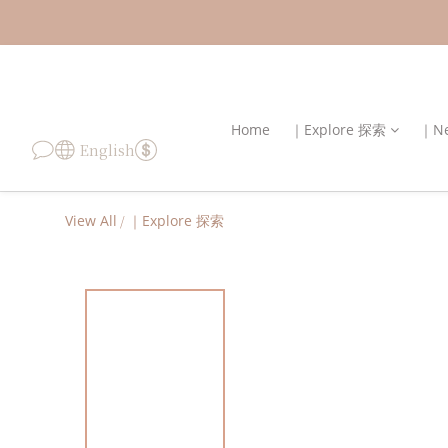
Home
｜Explore 探索
｜Ne
English
View All
/
｜Explore 探索