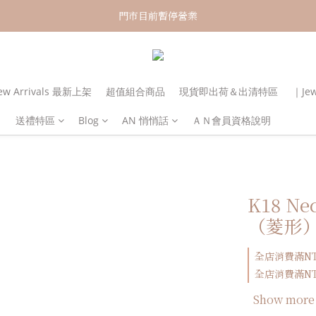
新加入會員！即享有NT150購物金
門市目前暫停營業
新加入會員！即享有NT150購物金
w Arrivals 最新上架
超值組合商品
現貨即出荷＆出清特區
｜Je
送禮特區
Blog
AN 悄悄話
ＡＮ會員資格說明
K18 N
（菱形
全店消費滿NT3
全店消費滿NT6
Show more