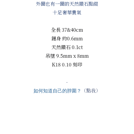
外圈也有一圈的天然鑽石點綴
十足奢華貴氣
全長 37&40cm
鏈身 約0.6mm
天然鑽石
0.1ct
吊墜 9.5mm x 8mm
K18 0.10 刻印
-
（點我）
如何知道自己的脖圍？