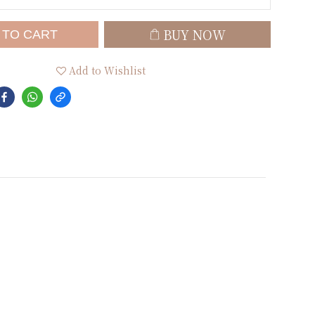
BUY NOW
 TO CART
Add to Wishlist