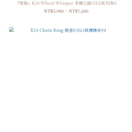
『現貨』K18-Wheat Whisper 麥穗之語CHAIN RING
NT$5,980 ~ NT$7,600