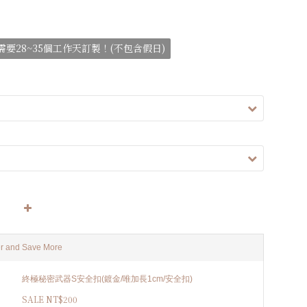
要28~35個工作天訂製！(不包含假日)
r and Save More
終極秘密武器S安全扣(鍍金/唯加長1cm/安全扣)
SALE NT$200