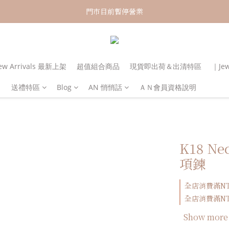
新加入會員！即享有NT150購物金
門市目前暫停營業
新加入會員！即享有NT150購物金
w Arrivals 最新上架
超值組合商品
現貨即出荷＆出清特區
｜Je
送禮特區
Blog
AN 悄悄話
ＡＮ會員資格說明
K18 Ne
項鍊
全店消費滿NT3
全店消費滿NT6
Show more