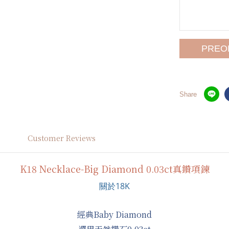
PREO
Share
Customer Reviews
K18 Necklace-Big Diamond 0.03ct真鑽項鍊
關於18K
經典Baby Diamond