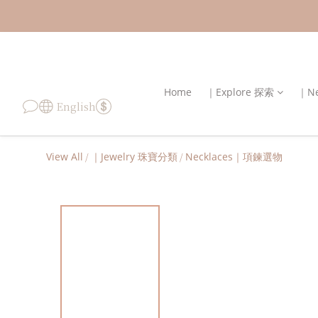
Home
｜Explore 探索
｜Ne
English
View All
/
｜Jewelry 珠寶分類
/
Necklaces｜項鍊選物