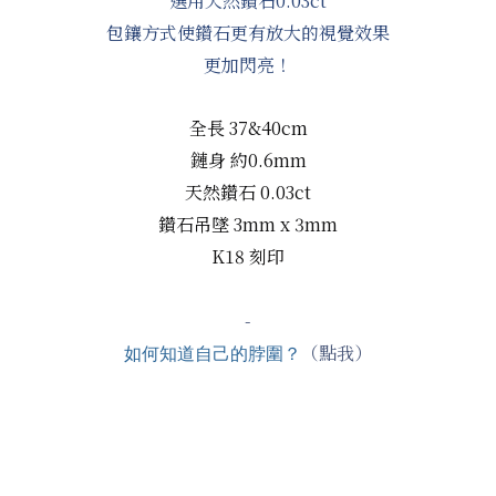
選用天然鑽石0.03ct
包鑲方式使鑽石更有放大的視覺效果
更加閃亮！
全長 37&40cm
鏈身 約0.6mm
天然鑽石 0.03ct
鑽石吊墜 3mm x 3mm
K18 刻印
-
（點我）
如何知道自己的脖圍？