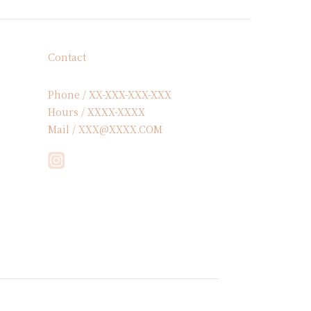
Contact
Phone / XX-XXX-XXX-XXX
Hours / XXXX-XXXX
Mail / XXX@XXXX.COM