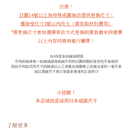
注意！
日圍14號以上為特殊戒圍無法提供更換尺寸！
僅接受尺寸3號以內改大（需收取材料費用）
*需更換尺寸者如選擇寄送方式更換則需負擔來回運費
以上內容同意再進行購買！
在
AN
眾多的鏈戒裡面
不同的鏈身每一款鏈戒鏈身粗細不同所以圈與圈的直徑也不進相同
因此不同款式同尺寸的鏈戒以人工測量在戒圍棒上也無法達到一毫不差
如以寬鏈尺寸來計算最多會達到正負
#0.5
小提醒！
本店戒指是採用日本戒圍尺寸
了解更多