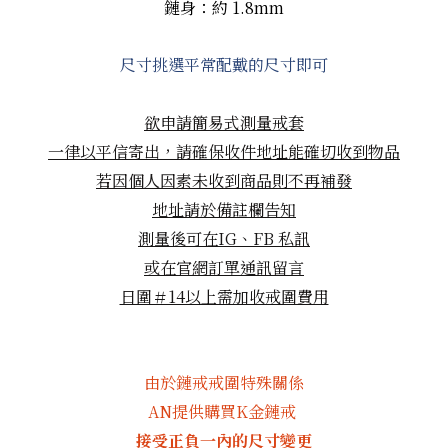
鏈身：約 1.8mm
尺寸挑選平常配戴的尺寸即可
欲申請簡易式測量戒套
一律以平信寄出，請確保收件地址能確切收到物品
若因個人因素未收到商品則不再補發
地址請於備註欄告知
測量後可在IG、FB
私訊
或在官網訂單通訊留言
日圍＃14以上需加收戒圍費用
由於鏈戒戒圍特殊關係
AN提供購買K金鏈戒
接受正負一內的尺寸變更