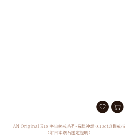
AN Original K18 宇宙線戒系列-希臘神話 0.10ct真鑽戒指
（附日本鑽石鑑定證明）